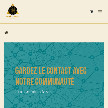
Se rendre au contenu
Gardez le contact avec
notre communauté
L'union fait la force