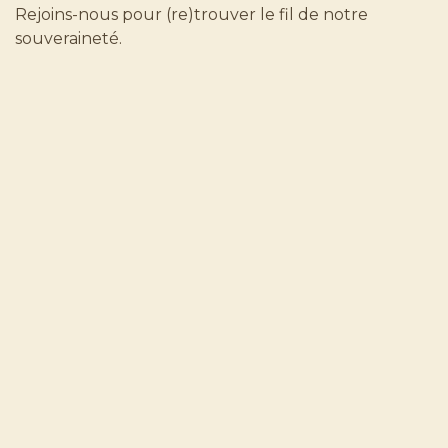
Rejoins-nous pour (re)trouver le fil de notre
souveraineté.
Informations sur l'événement
Emplacement
en ligne par vidéo conférence
Obtenir l'itinéraire
Organisateur
Nkenge Michel
+32 466 11 57 73
nkenge@maatondo.com